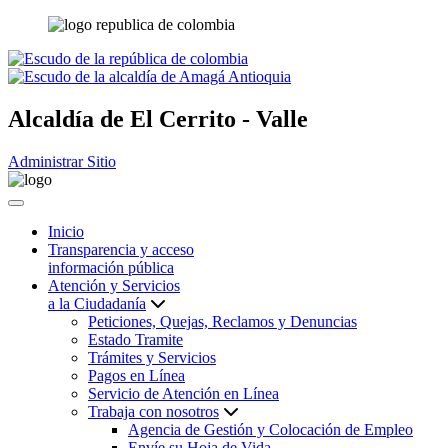
Alcaldía de
El Cerrito - Valle
Administrar Sitio
Inicio
Transparencia y acceso
información pública
Atención y Servicios
a la Ciudadanía
Peticiones, Quejas, Reclamos y Denuncias
Estado Tramite
Trámites y Servicios
Pagos en Línea
Servicio de Atención en Línea
Trabaja con nosotros
Agencia de Gestión y Colocación de Empleo
Envíe su Hoja de Vida