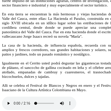
fuerte impulso de las instituciones agrarias, centros de investigación, 
sector financiero e industrial y muy especialmente el sector turístico.
En esta tierra se encuentran la más hermosas y viejas haciendas d
Valle del Cauca, entre ellas: La Hacienda el Paraíso, construida​ en 
siglo XVIII ubicada en un idílico lugar sobre las estribaciones de 
cordillera central, desde donde se puede apreciar una comple
panorámica del Valle del Cauca. Fue en esta hacienda donde el escrit
vallecaucano Jorge Isaacs recreó su novela "María".
La casa de la hacienda, de influencia española, recuerda con s
amplios y frescos corredores, sus grandes habitaciones y solares, s
patios y jardines, todo un pasado romántico y nostálgico.
Igualmente en el Cerrito usted podrá degustar las gigantescas tostad
de plátano, el sancocho de gallina cocinado en leña y el célebre arr
atollado, empanadas de cambray y cuaresmeros, el trasnochad
bizcochuelos, dulces y tajadas.
Alli se celebra el Festival de Blancos y Negros en enero y el Festiv
Isaaciano de la Cultura Artística Colombiana en Mayo.