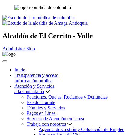
Alcaldía de
El Cerrito - Valle
Administrar Sitio
Inicio
Transparencia y acceso
información pública
Atención y Servicios
a la Ciudadanía
Peticiones, Quejas, Reclamos y Denuncias
Estado Tramite
Trámites y Servicios
Pagos en Línea
Servicio de Atención en Línea
Trabaja con nosotros
Agencia de Gestión y Colocación de Empleo
Envíe su Hoja de Vida