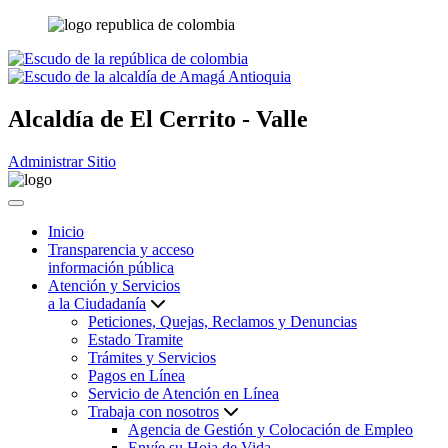
Alcaldía de
El Cerrito - Valle
Administrar Sitio
Inicio
Transparencia y acceso
información pública
Atención y Servicios
a la Ciudadanía
Peticiones, Quejas, Reclamos y Denuncias
Estado Tramite
Trámites y Servicios
Pagos en Línea
Servicio de Atención en Línea
Trabaja con nosotros
Agencia de Gestión y Colocación de Empleo
Envíe su Hoja de Vida