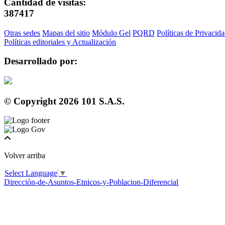
Cantidad de visitas:
387417
Otras sedes
Mapas del sitio
Módulo Gel
PQRD
Políticas de Privacid
Políticas editoriales y Actualización
Desarrollado por:
© Copyright
2026
101 S.A.S.
Volver arriba
Select Language
▼
Dirección-de-Asuntos-Etnicos-y-Poblacion-Diferencial