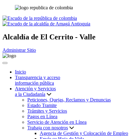
Alcaldía de
El Cerrito - Valle
Administrar Sitio
Inicio
Transparencia y acceso
información pública
Atención y Servicios
a la Ciudadanía
Peticiones, Quejas, Reclamos y Denuncias
Estado Tramite
Trámites y Servicios
Pagos en Línea
Servicio de Atención en Línea
Trabaja con nosotros
Agencia de Gestión y Colocación de Empleo
Envíe su Hoja de Vida