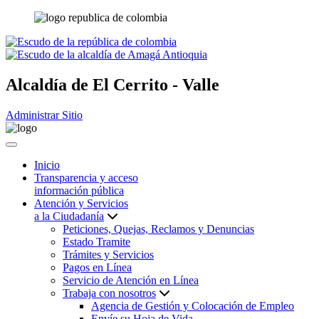
Alcaldía de
El Cerrito - Valle
Administrar Sitio
Inicio
Transparencia y acceso
información pública
Atención y Servicios
a la Ciudadanía
Peticiones, Quejas, Reclamos y Denuncias
Estado Tramite
Trámites y Servicios
Pagos en Línea
Servicio de Atención en Línea
Trabaja con nosotros
Agencia de Gestión y Colocación de Empleo
Envíe su Hoja de Vida