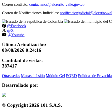
Correo contácto:
contactenos@elcerrito-valle.gov.co
Correo de Notificaciones Judiciales:
notificacionjudicial@elcerrito-va
@Facebook
@X
@Youtube
Última Actualización:
08/08/2026 0:24:16
Cantidad de visitas:
387417
Otras sedes
Mapas del sitio
Módulo Gel
PQRD
Políticas de Privacid
Desarrollado por:
© Copyright
2026
101 S.A.S.