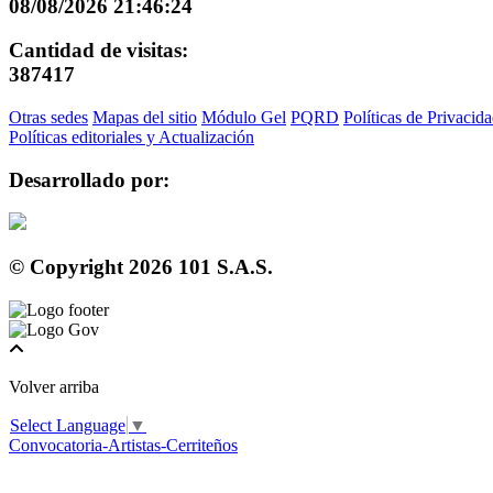
08/08/2026 21:46:24
Cantidad de visitas:
387417
Otras sedes
Mapas del sitio
Módulo Gel
PQRD
Políticas de Privacid
Políticas editoriales y Actualización
Desarrollado por:
© Copyright
2026
101 S.A.S.
Volver arriba
Select Language
▼
Convocatoria-Artistas-Cerriteños