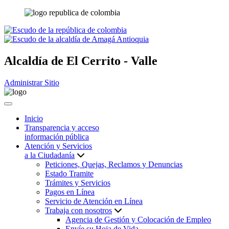
Alcaldía de
El Cerrito - Valle
Administrar Sitio
Inicio
Transparencia y acceso
información pública
Atención y Servicios
a la Ciudadanía
Peticiones, Quejas, Reclamos y Denuncias
Estado Tramite
Trámites y Servicios
Pagos en Línea
Servicio de Atención en Línea
Trabaja con nosotros
Agencia de Gestión y Colocación de Empleo
Envíe su Hoja de Vida