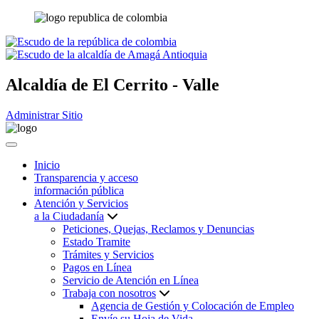
Alcaldía de
El Cerrito - Valle
Administrar Sitio
Inicio
Transparencia y acceso
información pública
Atención y Servicios
a la Ciudadanía
Peticiones, Quejas, Reclamos y Denuncias
Estado Tramite
Trámites y Servicios
Pagos en Línea
Servicio de Atención en Línea
Trabaja con nosotros
Agencia de Gestión y Colocación de Empleo
Envíe su Hoja de Vida