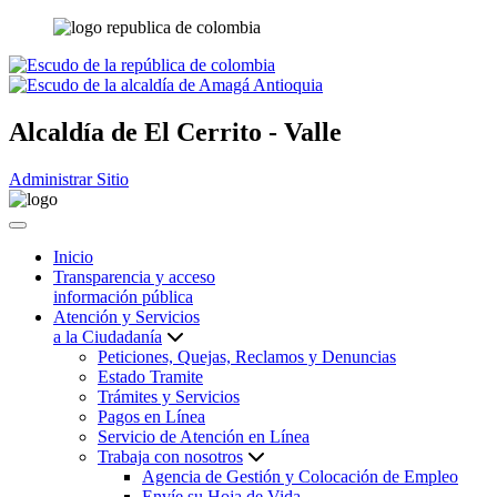
Alcaldía de
El Cerrito - Valle
Administrar Sitio
Inicio
Transparencia y acceso
información pública
Atención y Servicios
a la Ciudadanía
Peticiones, Quejas, Reclamos y Denuncias
Estado Tramite
Trámites y Servicios
Pagos en Línea
Servicio de Atención en Línea
Trabaja con nosotros
Agencia de Gestión y Colocación de Empleo
Envíe su Hoja de Vida