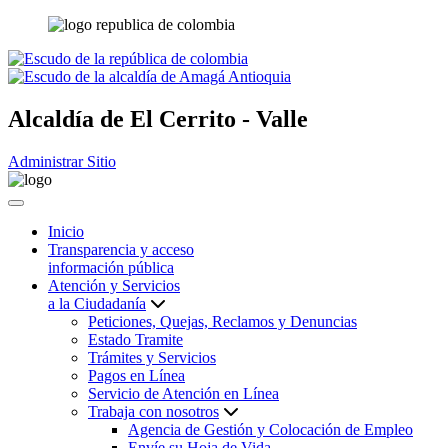
Alcaldía de
El Cerrito - Valle
Administrar Sitio
Inicio
Transparencia y acceso
información pública
Atención y Servicios
a la Ciudadanía
Peticiones, Quejas, Reclamos y Denuncias
Estado Tramite
Trámites y Servicios
Pagos en Línea
Servicio de Atención en Línea
Trabaja con nosotros
Agencia de Gestión y Colocación de Empleo
Envíe su Hoja de Vida